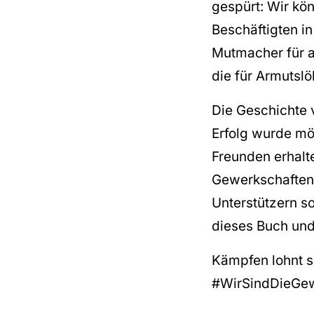
gespürt: Wir kö
Beschäftigten i
Mutmacher für a
die für Armutslö
Die Geschichte v
Erfolg wurde mög
Freunden erhalt
Gewerkschaften,
Unterstützern s
dieses Buch und
Kämpfen lohnt s
#WirSindDieGew