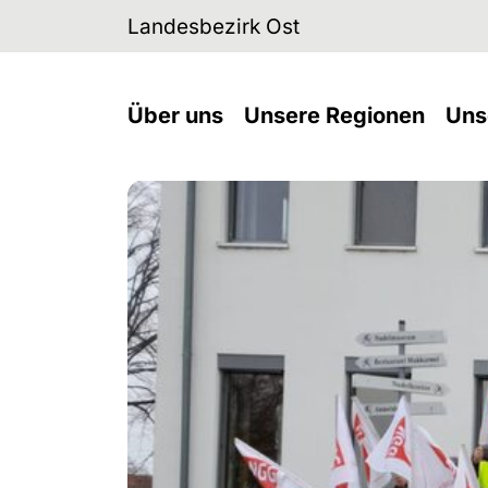
Skip to main navigation
Skip to main content
Skip to page footer
Landesbezirk Ost
(current)
(curre
Über uns
Unsere Regionen
Uns