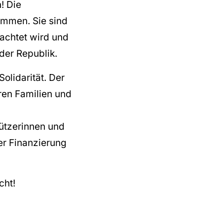
! Die
ommen. Sie sind
rachtet wird und
der Republik.
olidarität. Der
ren Familien und
ützerinnen und
er Finanzierung
cht!