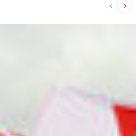
Stunden die Vereinbarkeit von Beruf, Familie und
Pflege erheblich erschweren. Besonders betroffen
wären Eltern, Alleinerziehende und pflegende
Angehörige. Zudem verweist die NGG auf
steigende Gesundheits- und Unfallrisiken bei
langen Arbeitstagen und fordert stattdessen
bessere Arbeitsbedingungen sowie mehr Kita-
Plätze zur Bekämpfung des Fachkräftemangels.