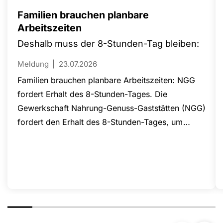
Familien brauchen planbare
Arbeitszeiten
Deshalb muss der 8-Stunden-Tag bleiben:
Meldung
23.07.2026
Familien brauchen planbare Arbeitszeiten: NGG
fordert Erhalt des 8-Stunden-Tages. Die
Gewerkschaft Nahrung-Genuss-Gaststätten (NGG)
fordert den Erhalt des 8-Stunden-Tages, um
Familien verlässliche Arbeits- und
Betreuungszeiten zu sichern. In den ostdeutschen
Bundesländern liegt die Betreuungsquote für
Kinder unter drei Jahren mit 56,4 Prozent bereits
unter dem tatsächlichen Bedarf von 63 Prozent.
Nach Ansicht der NGG würde eine Ausweitung
der täglichen Arbeitszeit auf bis zu 10 oder 12