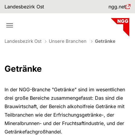
Skip to main navigation
Skip to main content
Skip to page footer
Landesbezirk Ost
ngg.net
You are here:
Landesbezirk Ost
Unsere Branchen
Getränke
Getränke
In der NGG-Branche "Getränke" sind im wesentlichen
drei große Bereiche zusammengefasst: Das sind die
Brauwirtschaft, der Bereich alkoholfreie Getränke mit
Teilbranchen wie der Erfrischungsgetränke-, der
Mineralbrunnen- und der Fruchtsaftindustrie, und der
Getränkefachgroßhandel.