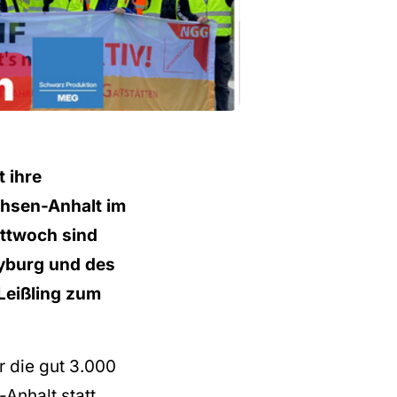
 ihre
chsen-Anhalt im
ittwoch sind
eyburg und des
Leißling zum
r die gut 3.000
Anhalt statt.