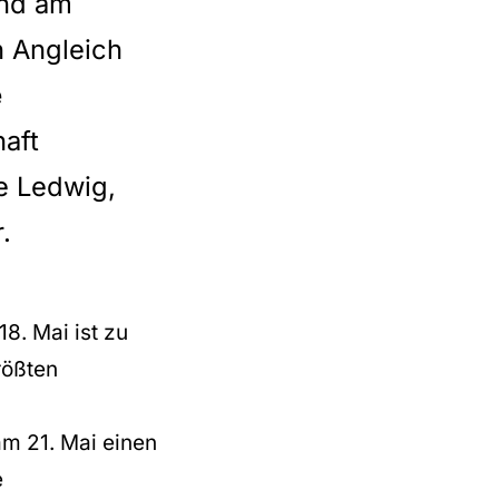
und am
n Angleich
e
haft
e Ledwig,
.
8. Mai ist zu
rößten
am 21. Mai einen
e