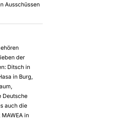
en Ausschüssen
gehören
rieben der
: Ditsch in
asa in Burg,
baum,
e Deutsche
s auch die
k MAWEA in