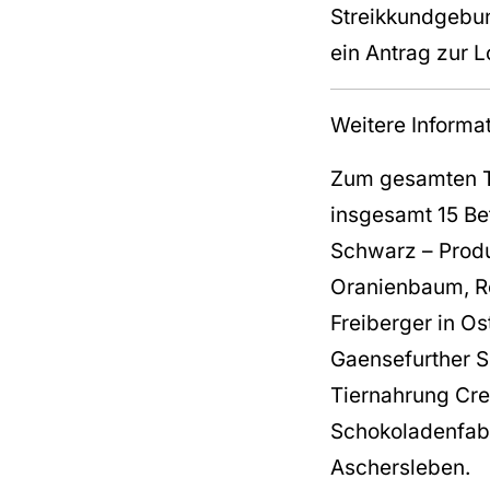
Streikkundgebun
ein Antrag zur 
Weitere Informa
Zum gesamten Ta
insgesamt 15 Be
Schwarz – Produ
Oranienbaum, Ro
Freiberger in O
Gaensefurther S
Tiernahrung Cre
Schokoladenfab
Aschersleben.