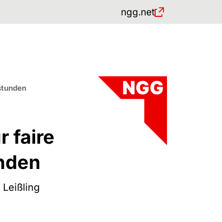
ngg.net
)
stunden
 faire
unden
 Leißling