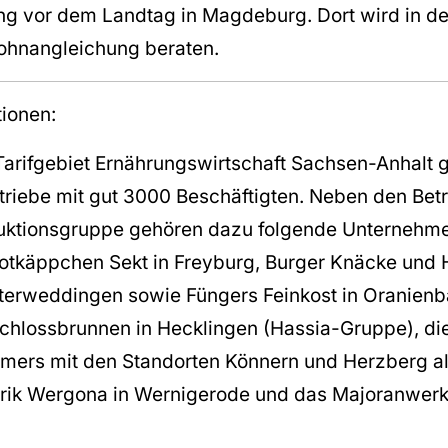
g vor dem Landtag in Magdeburg. Dort wird in d
Lohnangleichung beraten.
tionen:
rifgebiet Ernährungswirtschaft Sachsen-Anhalt 
triebe mit gut 3000 Beschäftigten. Neben den Bet
ktionsgruppe gehören dazu folgende Unternehmen
tkäppchen Sekt in Freyburg, Burger Knäcke und H
sterweddingen sowie Füngers Feinkost in Oranien
chlossbrunnen in Hecklingen (Hassia-Gruppe), di
mers mit den Standorten Könnern und Herzberg al
rik Wergona in Wernigerode und das Majoranwer