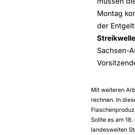
müssen die
Montag kon
der Entgel
Streikwell
Sachsen-An
Vorsitzend
Mit weiteren Arb
rechnen. In die
Flaschenproduze
Sollte es am 18
landesweiten Str