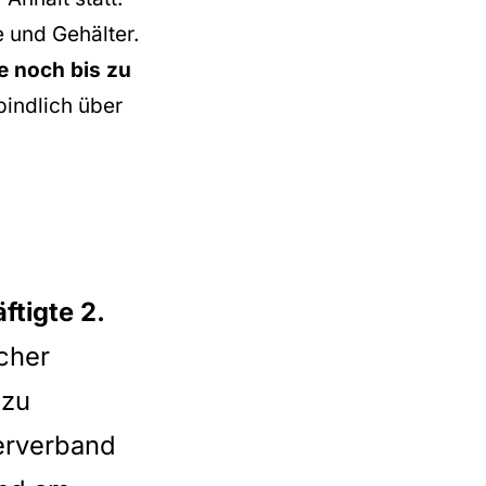
e und Gehälter.
e noch bis zu
bindlich über
tigte 2.
icher
 zu
erverband