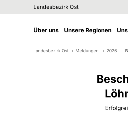
Skip to main navigation
Skip to main content
Skip to page footer
Landesbezirk Ost
(current)
(curre
Über uns
Unsere Regionen
Uns
Landesbezirk Ost
Meldungen
2026
B
You are here:
Besch
Löhn
Erfolgre