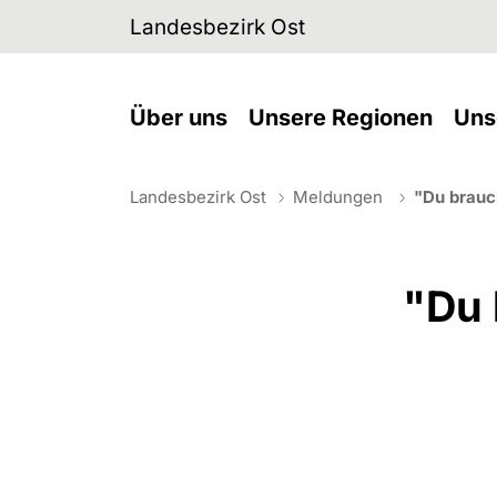
Skip to main navigation
Skip to main content
Skip to page footer
Landesbezirk Ost
(current)
(curre
Über uns
Unsere Regionen
Uns
Landesbezirk Ost
Meldungen
"Du brauc
You are here:
"Du 