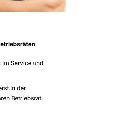
etriebsräten
t im Service und
rst in der
hren Betriebsrat.