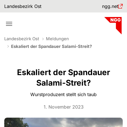
Skip to main navigation
Skip to main content
Skip to page footer
Landesbezirk Ost
ngg.net
You are here:
Landesbezirk Ost
Meldungen
Eskaliert der Spandauer Salami-Streit?
Eskaliert der Spandauer
Salami-Streit?
Wurstproduzent stellt sich taub
1. November 2023