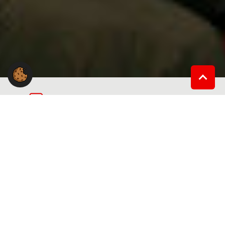
Du hast Fragen an uns?
Du hast eine Frage zur Arbeit der Gewerkschaft NGG
im Landesbezirk Ost?
Wir stehen Dir gerne mit Rat und Tat zur Seite.
NGG-Landesbezirk Ost
Gotzkowskystraße 8