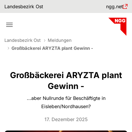
Skip to main navigation
Skip to main content
Skip to page footer
Landesbezirk Ost
ngg.net
You are here:
Landesbezirk Ost
Meldungen
Großbäckerei ARYZTA plant Gewinn -
Großbäckerei ARYZTA plant
Gewinn -
...aber Nullrunde für Beschäftigte in
Eisleben/Nordhausen?
17. Dezember 2025