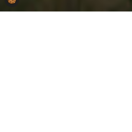
Du hast Fragen an uns?
Du hast eine Frage zur Arbeit der Gewerkschaft NGG
im Landesbezirk Ost?
Wir stehen Dir gerne mit Rat und Tat zur Seite.
NGG-Landesbezirk Ost
Gotzkowskystraße 8
10555 Berlin