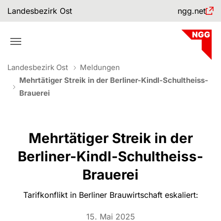
Skip to main navigation
Skip to main content
Skip to page footer
Landesbezirk Ost
ngg.net
You are here:
Landesbezirk Ost
Meldungen
Mehrtätiger Streik in der Berliner-Kindl-Schultheiss-
Brauerei
Mehrtätiger Streik in der
Berliner-Kindl-Schultheiss-
Brauerei
Tarifkonflikt in Berliner Brauwirtschaft eskaliert:
15. Mai 2025