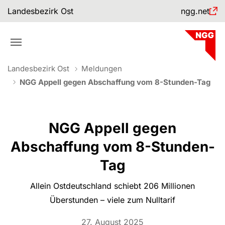
Skip to main navigation
Skip to main content
Skip to page footer
Landesbezirk Ost
ngg.net
You are here:
Landesbezirk Ost
Meldungen
NGG Appell gegen Abschaffung vom 8-Stunden-Tag
NGG Appell gegen
Abschaffung vom 8-Stunden-
Tag
Allein Ostdeutschland schiebt 206 Millionen
Überstunden – viele zum Nulltarif
27. August 2025