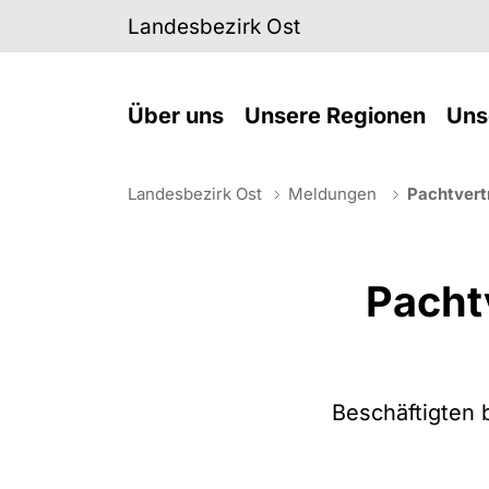
Skip to main navigation
Skip to main content
Skip to page footer
Landesbezirk Ost
(current)
(curre
Über uns
Unsere Regionen
Uns
Landesbezirk Ost
Meldungen
Pachtvert
You are here:
Pacht
Beschäftigten 