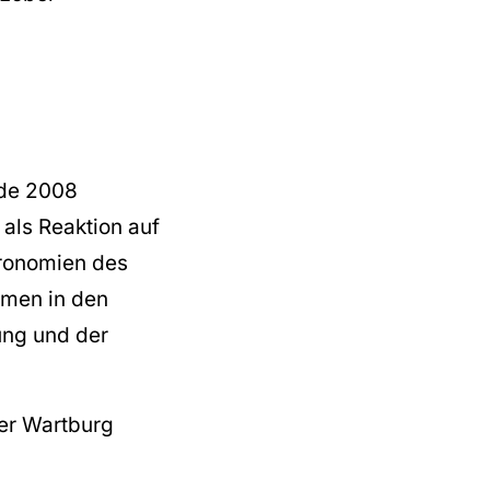
rde 2008
als Reaktion auf
tronomien des
hmen in den
ung und der
er Wartburg