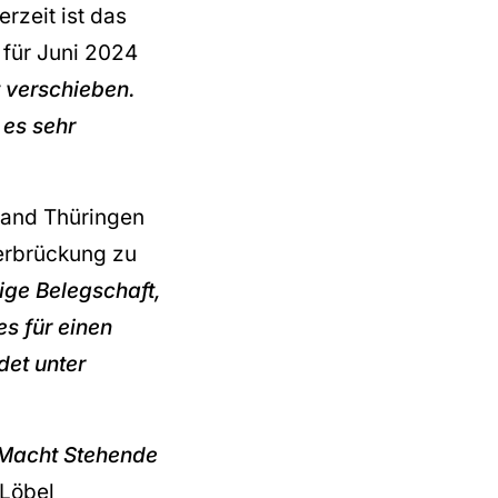
rzeit ist das
für Juni 2024
 verschieben.
 es sehr
 Land Thüringen
berbrückung zu
ige Belegschaft,
es für einen
det unter
r Macht Stehende
 Löbel