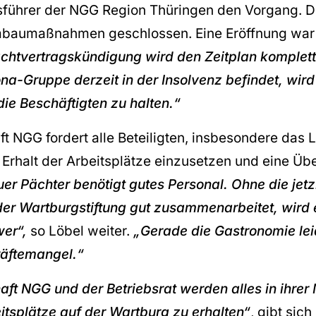
sführer der NGG Region Thüringen den Vorgang. De
baumaßnahmen geschlossen. Eine Eröffnung war 
chtvertragskündigung wird den Zeitplan komplett
na-Gruppe derzeit in der Insolvenz befindet, wird
die Beschäftigten zu halten.“
t NGG fordert alle Beteiligten, insbesondere das
n Erhalt der Arbeitsplätze einzusetzen und eine Ü
uer Pächter benötigt gutes Personal. Ohne die jetz
 der Wartburgstiftung gut zusammenarbeitet, wird 
er“,
so Löbel weiter.
„Gerade die Gastronomie lei
äftemangel.“
ft NGG und der Betriebsrat werden alles in ihre
itsplätze auf der Wartburg zu erhalten“
, gibt sich