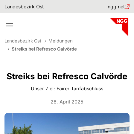
Skip to main navigation
Skip to main content
Skip to page footer
Landesbezirk Ost
ngg.net
You are here:
Landesbezirk Ost
Meldungen
Streiks bei Refresco Calvörde
Streiks bei Refresco Calvörde
Unser Ziel: Fairer Tarifabschluss
28. April 2025