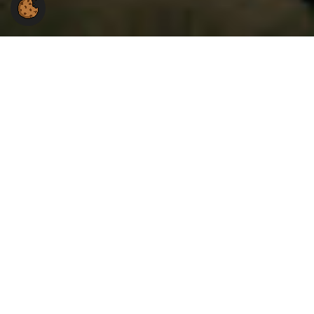
Du hast Fragen an uns?
Du hast eine Frage zur Arbeit der Gewerkschaft NGG
im Landesbezirk Ost?
Wir stehen Dir gerne mit Rat und Tat zur Seite.
NGG-Landesbezirk Ost
Gotzkowskystraße 8
10555 Berlin